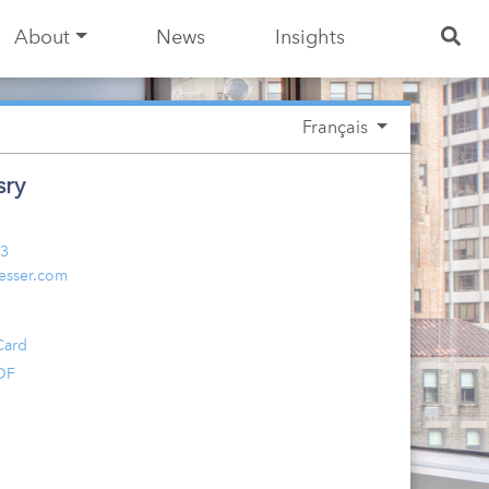
About
News
Insights
Français
sry
03
esser.com
Card
DF