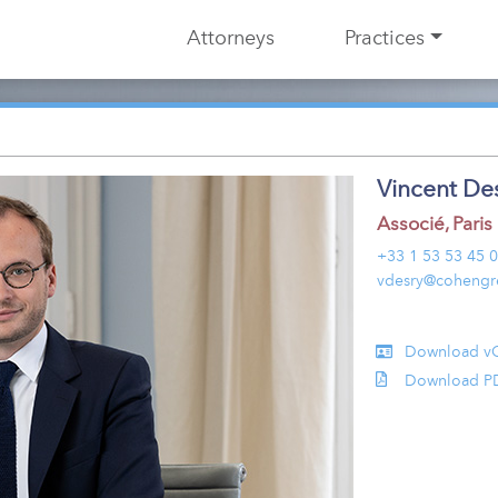
Attorneys
Practices
Vincent De
Associé
,
Paris
+33 1 53 53 45 
vdesry@cohengr
Download v
Download P