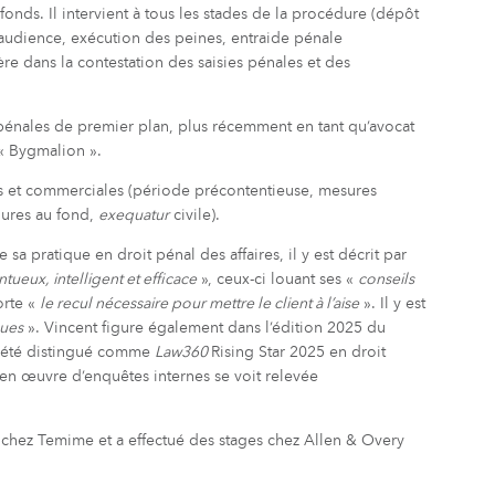
onds. Il intervient à tous les stades de la procédure (dépôt
, audience, exécution des peines, entraide pénale
ère dans la contestation des saisies pénales et des
s pénales de premier plan, plus récemment en tant qu’avocat
 « Bygmalion ».
les et commerciales (période précontentieuse, mesures
dures au fond,
exequatur
civile).
 sa pratique en droit pénal des affaires, il y est décrit par
entueux, intelligent et efficace
», ceux-ci louant ses «
conseils
orte «
le recul nécessaire pour mettre le client à l’aise
». Il y est
ques
». Vincent figure également dans l’édition 2025 du
 été distingué comme
Law360
Rising Star 2025 en droit
e en œuvre d’enquêtes internes se voit relevée
é chez Temime et a effectué des stages chez Allen & Overy