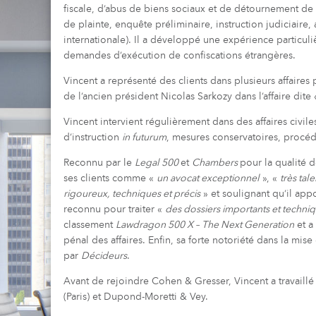
fiscale, d’abus de biens sociaux et de détournement de f
de plainte, enquête préliminaire, instruction judiciaire
internationale). Il a développé une expérience particuli
demandes d’exécution de confiscations étrangères.
Vincent a représenté des clients dans plusieurs affaire
de l’ancien président Nicolas Sarkozy dans l’affaire dite
Vincent intervient régulièrement dans des affaires civi
d’instruction
in futurum
, mesures conservatoires, procé
Reconnu par le
Legal 500
et
Chambers
pour la qualité de
ses clients comme «
un avocat exceptionnel
», «
très tal
rigoureux, techniques et précis
» et soulignant qu’il app
reconnu pour traiter «
des dossiers importants et techni
classement
Lawdragon 500 X – The Next Generation
et a
pénal des affaires. Enfin, sa forte notoriété dans la mis
par
Décideurs
.
Avant de rejoindre Cohen & Gresser, Vincent a travaill
(Paris) et Dupond-Moretti & Vey.