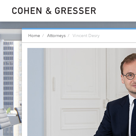
Home
Attorneys
Vincent Desry